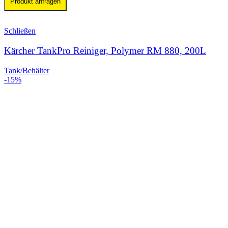
Produkt anfragen
Schließen
Kärcher TankPro Reiniger, Polymer RM 880, 200L
Tank/Behälter
-15%