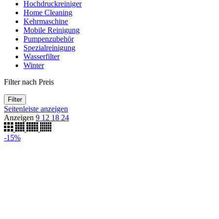
Hochdruckreiniger
Home Cleaning
Kehrmaschine
Mobile Reinigung
Pumpenzubehör
Spezialreinigung
Wasserfilter
Winter
Filter nach Preis
Filter
Seitenleiste anzeigen
Anzeigen
9
12
18
24
-15%