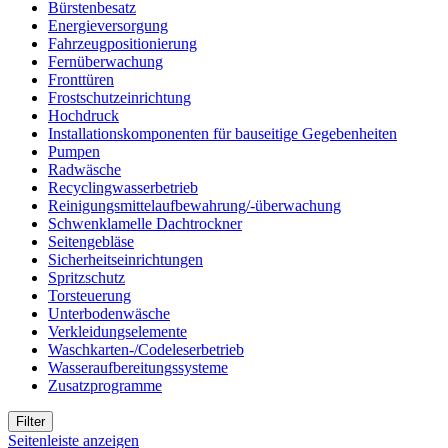
Bürstenbesatz
Energieversorgung
Fahrzeugpositionierung
Fernüberwachung
Fronttüren
Frostschutzeinrichtung
Hochdruck
Installationskomponenten für bauseitige Gegebenheiten
Pumpen
Radwäsche
Recyclingwasserbetrieb
Reinigungsmittelaufbewahrung/-überwachung
Schwenklamelle Dachtrockner
Seitengebläse
Sicherheitseinrichtungen
Spritzschutz
Torsteuerung
Unterbodenwäsche
Verkleidungselemente
Waschkarten-/Codeleserbetrieb
Wasseraufbereitungssysteme
Zusatzprogramme
Filter
Seitenleiste anzeigen