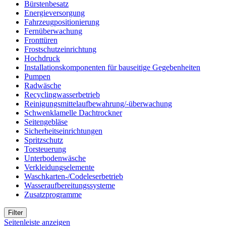
Bürstenbesatz
Energieversorgung
Fahrzeugpositionierung
Fernüberwachung
Fronttüren
Frostschutzeinrichtung
Hochdruck
Installationskomponenten für bauseitige Gegebenheiten
Pumpen
Radwäsche
Recyclingwasserbetrieb
Reinigungsmittelaufbewahrung/-überwachung
Schwenklamelle Dachtrockner
Seitengebläse
Sicherheitseinrichtungen
Spritzschutz
Torsteuerung
Unterbodenwäsche
Verkleidungselemente
Waschkarten-/Codeleserbetrieb
Wasseraufbereitungssysteme
Zusatzprogramme
Filter
Seitenleiste anzeigen