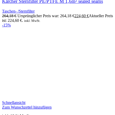
Kärcher Sternfilter PE/PTFE M 1,6m² sealed seams
Taschen- /Sternfilter
264,18
€
Ursprünglicher Preis war: 264,18 €
224,60
€
Aktueller Preis
ist: 224,60 €.
inkl. MwSt.
-15%
Schnellansicht
Zum Wunschzettel hinzufügen