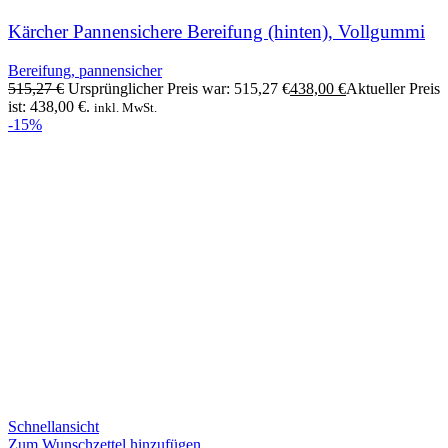
Kärcher Pannensichere Bereifung (hinten), Vollgummi
Bereifung, pannensicher
515,27
€
Ursprünglicher Preis war: 515,27 €
438,00
€
Aktueller Preis
ist: 438,00 €.
inkl. MwSt.
-15%
Schnellansicht
Zum Wunschzettel hinzufügen