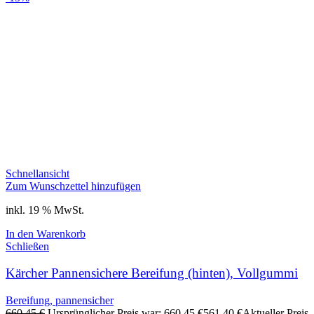
Schnellansicht
Zum Wunschzettel hinzufügen
inkl. 19 % MwSt.
In den Warenkorb
Schließen
Kärcher Pannensichere Bereifung (hinten), Vollgummi
Bereifung, pannensicher
660,45
€
Ursprünglicher Preis war: 660,45 €
561,40
€
Aktueller Preis