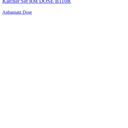
Kärcher Set RM DOSE B110R
Anbausatz Dose