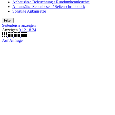
Anbausätze Beleuchtung / Rundumkennleuchte
Anbausätze Seitenbesen / Seitenschrubbdeck
Sonstige Anbausätze
Filter
Seitenleiste anzeigen
Anzeigen
9
12
18
24
Auf Anfrage