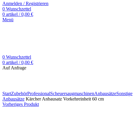
Anmelden / Registrieren
0
Wunschzettel
0
artikel
/
0,00
€
Menü
0
Wunschzettel
0
artikel
/
0,00
€
Auf Anfrage
Zum Vergrößern klicken
Start
Zubehör
Professional
Scheuersaugmaschinen
Anbausätze
Sonstige
Anbausätze
Kärcher Anbausatz Vorkehreinheit 60 cm
Vorheriges Produkt