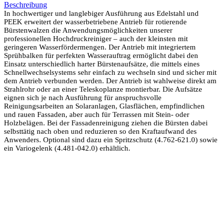
Beschreibung
In hochwertiger und langlebiger Ausführung aus Edelstahl und
PEEK erweitert der wasserbetriebene Antrieb für rotierende
Bürstenwalzen die Anwendungsmöglichkeiten unserer
professionellen Hochdruckreiniger – auch der kleinsten mit
geringeren Wasserfördermengen. Der Antrieb mit integriertem
Sprühbalken für perfekten Wasserauftrag ermöglicht dabei den
Einsatz unterschiedlich harter Bürstenaufsätze, die mittels eines
Schnellwechselsystems sehr einfach zu wechseln sind und sicher mit
dem Antrieb verbunden werden. Der Antrieb ist wahlweise direkt am
Strahlrohr oder an einer Teleskoplanze montierbar. Die Aufsätze
eignen sich je nach Ausführung für anspruchsvolle
Reinigungsarbeiten an Solaranlagen, Glasflächen, empfindlichen
und rauen Fassaden, aber auch für Terrassen mit Stein- oder
Holzbelägen. Bei der Fassadenreinigung ziehen die Bürsten dabei
selbsttätig nach oben und reduzieren so den Kraftaufwand des
Anwenders. Optional sind dazu ein Spritzschutz (4.762-621.0) sowie
ein Variogelenk (4.481-042.0) erhältlich.