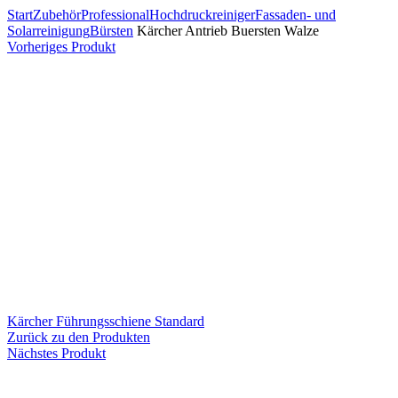
Start
Zubehör
Professional
Hochdruckreiniger
Fassaden- und
Solarreinigung
Bürsten
Kärcher Antrieb Buersten Walze
Vorheriges Produkt
Kärcher Führungsschiene Standard
Zurück zu den Produkten
Nächstes Produkt