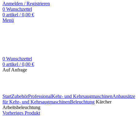
Anmelden / Registrieren
0
Wunschzettel
0
artikel
/
0,00
€
Menü
0
Wunschzettel
0
artikel
/
0,00
€
Auf Anfrage
Zum Vergrößern klicken
Start
Zubehör
Professional
Kehr- und Kehrsaugmaschinen
Anbausätze
für Kehr- und Kehrsaugmaschinen
Beleuchtung
Kärcher
Arbeitsbeleuchtung
Vorheriges Produkt