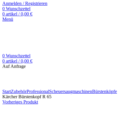
Anmelden / Registrieren
0
Wunschzettel
0
artikel
/
0,00
€
Menü
0
Wunschzettel
0
artikel
/
0,00
€
Auf Anfrage
Zum Vergrößern klicken
Start
Zubehör
Professional
Scheuersaugmaschinen
Bürstenköpfe
Kärcher Bürstenkopf R 65
Vorheriges Produkt