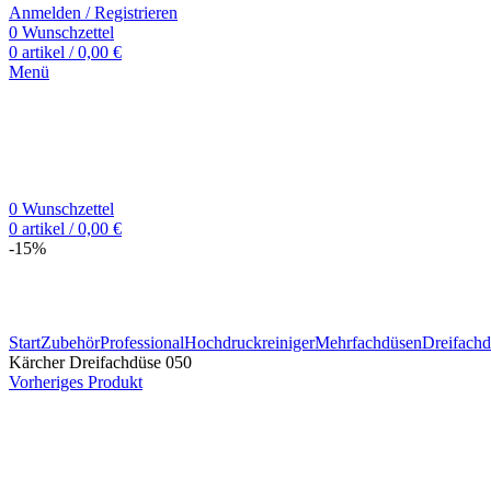
Anmelden / Registrieren
0
Wunschzettel
0
artikel
/
0,00
€
Menü
0
Wunschzettel
0
artikel
/
0,00
€
-15%
Zum Vergrößern klicken
Start
Zubehör
Professional
Hochdruckreiniger
Mehrfachdüsen
Dreifach
Kärcher Dreifachdüse 050
Vorheriges Produkt