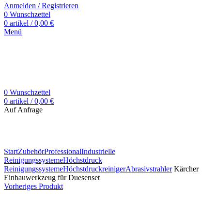
Anmelden / Registrieren
0
Wunschzettel
0
artikel
/
0,00
€
Menü
0
Wunschzettel
0
artikel
/
0,00
€
Auf Anfrage
Zum Vergrößern klicken
Start
Zubehör
Professional
Industrielle
Reinigungssysteme
Höchstdruck
Reinigungssysteme
Höchstdruckreiniger
Abrasivstrahler
Kärcher
Einbauwerkzeug für Duesenset
Vorheriges Produkt