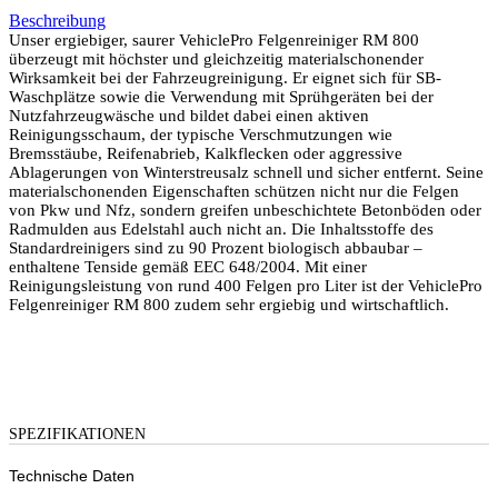
Beschreibung
Unser ergiebiger, saurer VehiclePro Felgenreiniger RM 800
überzeugt mit höchster und gleichzeitig materialschonender
Wirksamkeit bei der Fahrzeugreinigung. Er eignet sich für SB-
Waschplätze sowie die Verwendung mit Sprühgeräten bei der
Nutzfahrzeugwäsche und bildet dabei einen aktiven
Reinigungsschaum, der typische Verschmutzungen wie
Bremsstäube, Reifenabrieb, Kalkflecken oder aggressive
Ablagerungen von Winterstreusalz schnell und sicher entfernt. Seine
materialschonenden Eigenschaften schützen nicht nur die Felgen
von Pkw und Nfz, sondern greifen unbeschichtete Betonböden oder
Radmulden aus Edelstahl auch nicht an. Die Inhaltsstoffe des
Standardreinigers sind zu 90 Prozent biologisch abbaubar –
enthaltene Tenside gemäß EEC 648/2004. Mit einer
Reinigungsleistung von rund 400 Felgen pro Liter ist der VehiclePro
Felgenreiniger RM 800 zudem sehr ergiebig und wirtschaftlich.
SPEZIFIKATIONEN
Technische Daten