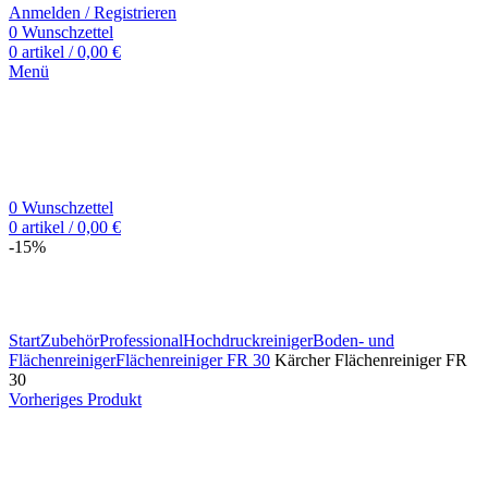
Anmelden / Registrieren
0
Wunschzettel
0
artikel
/
0,00
€
Menü
0
Wunschzettel
0
artikel
/
0,00
€
-15%
Zum Vergrößern klicken
Start
Zubehör
Professional
Hochdruckreiniger
Boden- und
Flächenreiniger
Flächenreiniger FR 30
Kärcher Flächenreiniger FR
30
Vorheriges Produkt