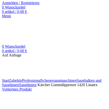
Anmelden / Registrieren
0
Wunschzettel
0
artikel
/
0,00
€
Menü
0
Wunschzettel
0
artikel
/
0,00
€
Auf Anfrage
Zum Vergrößern klicken
Start
Zubehör
Professional
Scheuersaugmaschinen
Saugbalken und
Sauglippen
Sauglippen
Kärcher Gummilippenset 1420 Linatex
Vorheriges Produkt