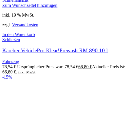
Schnellansicht
Zum Wunschzettel hinzufügen
inkl. 19 % MwSt.
zzgl.
Versandkosten
In den Warenkorb
Schließen
Kärcher VehiclePro Klear!Prewash RM 890 10 l
Fahrzeug
78,54
€
Ursprünglicher Preis war: 78,54 €
66,80
€
Aktueller Preis ist:
66,80 €.
inkl. MwSt.
-15%