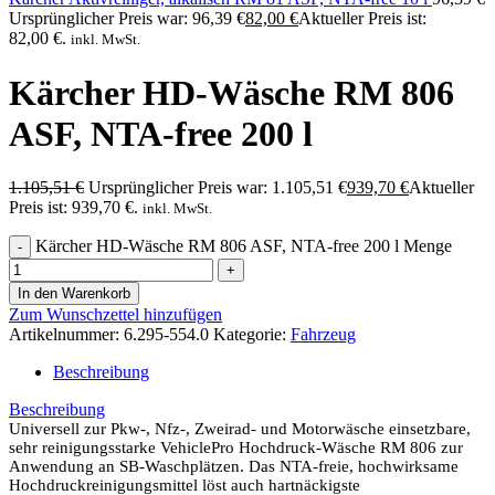
Ursprünglicher Preis war: 96,39 €
82,00
€
Aktueller Preis ist:
82,00 €.
inkl. MwSt.
Kärcher HD-Wäsche RM 806
ASF, NTA-free 200 l
1.105,51
€
Ursprünglicher Preis war: 1.105,51 €
939,70
€
Aktueller
Preis ist: 939,70 €.
inkl. MwSt.
Kärcher HD-Wäsche RM 806 ASF, NTA-free 200 l Menge
In den Warenkorb
Zum Wunschzettel hinzufügen
Artikelnummer:
6.295-554.0
Kategorie:
Fahrzeug
Beschreibung
Beschreibung
Universell zur Pkw-, Nfz-, Zweirad- und Motorwäsche einsetzbare,
sehr reinigungsstarke VehiclePro Hochdruck-Wäsche RM 806 zur
Anwendung an SB-Waschplätzen. Das NTA-freie, hochwirksame
Hochdruckreinigungsmittel löst auch hartnäckigste