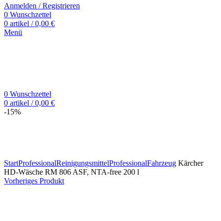
Anmelden / Registrieren
0
Wunschzettel
0
artikel
/
0,00
€
Menü
0
Wunschzettel
0
artikel
/
0,00
€
-15%
Zum Vergrößern klicken
Start
Professional
Reinigungsmittel
Professional
Fahrzeug
Kärcher
HD-Wäsche RM 806 ASF, NTA-free 200 l
Vorheriges Produkt