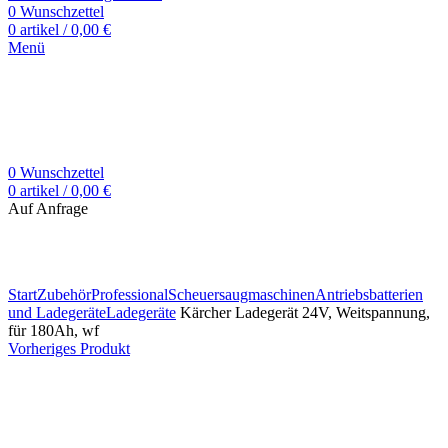
0
Wunschzettel
0
artikel
/
0,00
€
Menü
0
Wunschzettel
0
artikel
/
0,00
€
Auf Anfrage
Zum Vergrößern klicken
Start
Zubehör
Professional
Scheuersaugmaschinen
Antriebsbatterien
und Ladegeräte
Ladegeräte
Kärcher Ladegerät 24V, Weitspannung,
für 180Ah, wf
Vorheriges Produkt