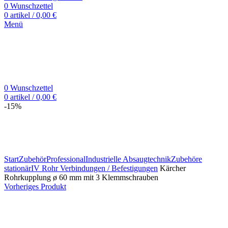
0
Wunschzettel
0
artikel
/
0,00
€
Menü
0
Wunschzettel
0
artikel
/
0,00
€
-15%
Zum Vergrößern klicken
Start
Zubehör
Professional
Industrielle Absaugtechnik
Zubehöre
stationär
IV Rohr Verbindungen / Befestigungen
Kärcher
Rohrkupplung ø 60 mm mit 3 Klemmschrauben
Vorheriges Produkt