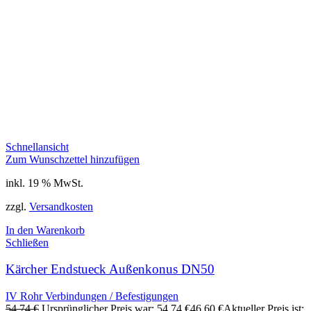
Schnellansicht
Zum Wunschzettel hinzufügen
inkl. 19 % MwSt.
zzgl.
Versandkosten
In den Warenkorb
Schließen
Kärcher Endstueck Außenkonus DN50
IV Rohr Verbindungen / Befestigungen
54,74
€
Ursprünglicher Preis war: 54,74 €
46,60
€
Aktueller Preis ist: