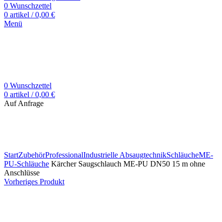
0
Wunschzettel
0
artikel
/
0,00
€
Menü
0
Wunschzettel
0
artikel
/
0,00
€
Auf Anfrage
Zum Vergrößern klicken
Start
Zubehör
Professional
Industrielle Absaugtechnik
Schläuche
ME-
PU-Schläuche
Kärcher Saugschlauch ME-PU DN50 15 m ohne
Anschlüsse
Vorheriges Produkt