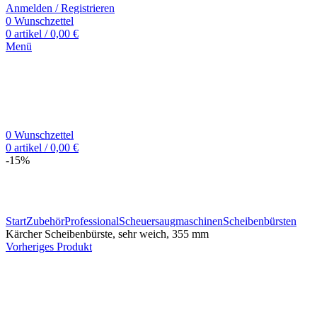
Anmelden / Registrieren
0
Wunschzettel
0
artikel
/
0,00
€
Menü
0
Wunschzettel
0
artikel
/
0,00
€
-15%
Zum Vergrößern klicken
Start
Zubehör
Professional
Scheuersaugmaschinen
Scheibenbürsten
Kärcher Scheibenbürste, sehr weich, 355 mm
Vorheriges Produkt