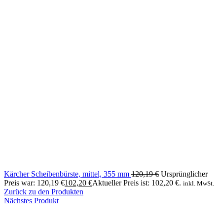
Kärcher Scheibenbürste, mittel, 355 mm
120,19
€
Ursprünglicher
Preis war: 120,19 €
102,20
€
Aktueller Preis ist: 102,20 €.
inkl. MwSt.
Zurück zu den Produkten
Nächstes Produkt