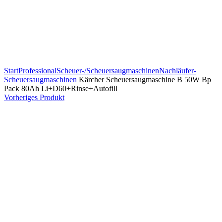
Zum Vergrößern klicken
Start
Professional
Scheuer-/Scheuersaugmaschinen
Nachläufer-
Scheuersaugmaschinen
Kärcher Scheuersaugmaschine B 50W Bp
Pack 80Ah Li+D60+Rinse+Autofill
Vorheriges Produkt