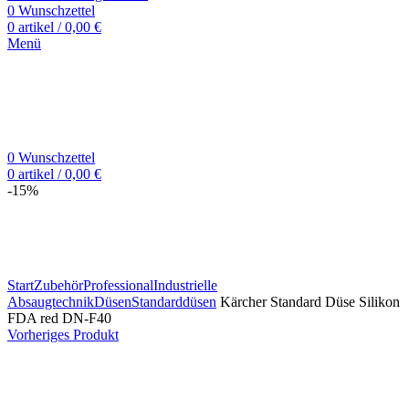
0
Wunschzettel
0
artikel
/
0,00
€
Menü
0
Wunschzettel
0
artikel
/
0,00
€
-15%
Zum Vergrößern klicken
Start
Zubehör
Professional
Industrielle
Absaugtechnik
Düsen
Standarddüsen
Kärcher Standard Düse Silikon
FDA red DN-F40
Vorheriges Produkt