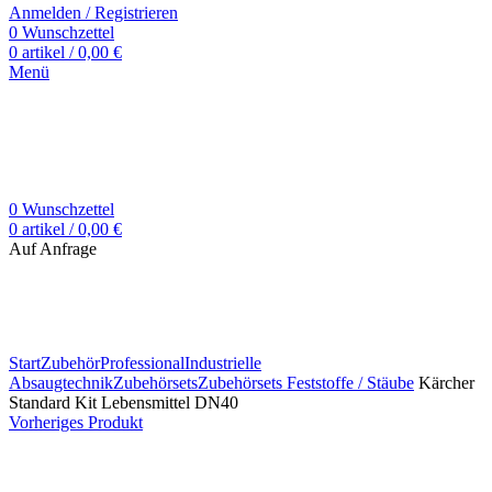
Anmelden / Registrieren
0
Wunschzettel
0
artikel
/
0,00
€
Menü
0
Wunschzettel
0
artikel
/
0,00
€
Auf Anfrage
Zum Vergrößern klicken
Start
Zubehör
Professional
Industrielle
Absaugtechnik
Zubehörsets
Zubehörsets Feststoffe / Stäube
Kärcher
Standard Kit Lebensmittel DN40
Vorheriges Produkt