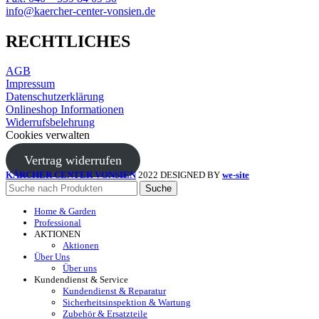
info@kaercher-center-vonsien.de
RECHTLICHES
AGB
Impressum
Datenschutzerklärung
Onlineshop Informationen
Widerrufsbelehrung
Cookies verwalten
Vertrag widerrufen
KÄRCHER CENTER VONSIEN
2022 DESIGNED BY
we-site
Suche
Home & Garden
Professional
AKTIONEN
Aktionen
Über Uns
Über uns
Kundendienst & Service
Kundendienst & Reparatur
Sicherheitsinspektion & Wartung
Zubehör & Ersatzteile