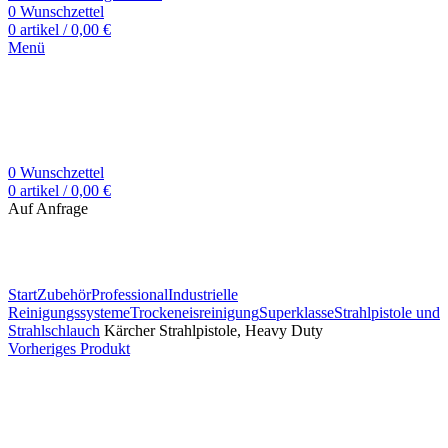
0
Wunschzettel
0
artikel
/
0,00
€
Menü
0
Wunschzettel
0
artikel
/
0,00
€
Auf Anfrage
Zum Vergrößern klicken
Start
Zubehör
Professional
Industrielle
Reinigungssysteme
Trockeneisreinigung
Superklasse
Strahlpistole und
Strahlschlauch
Kärcher Strahlpistole, Heavy Duty
Vorheriges Produkt