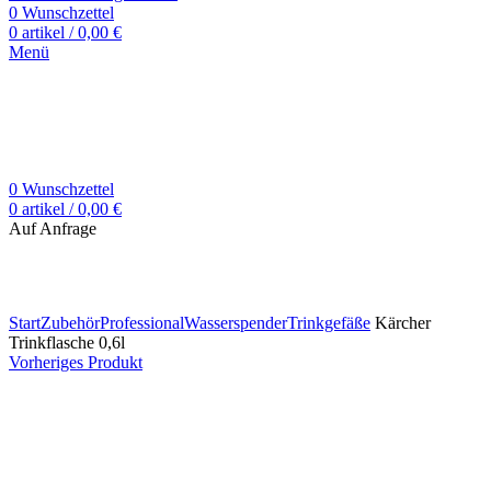
0
Wunschzettel
0
artikel
/
0,00
€
Menü
0
Wunschzettel
0
artikel
/
0,00
€
Auf Anfrage
Zum Vergrößern klicken
Start
Zubehör
Professional
Wasserspender
Trinkgefäße
Kärcher
Trinkflasche 0,6l
Vorheriges Produkt