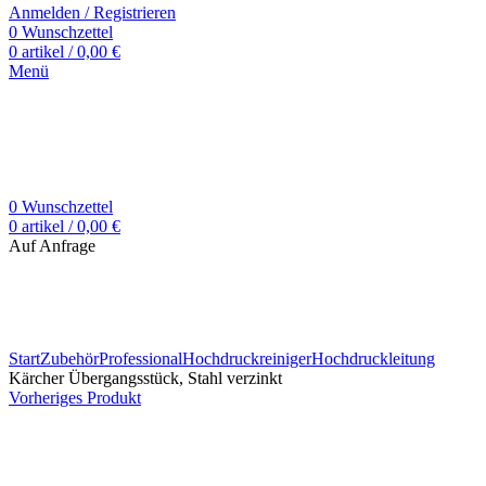
Anmelden / Registrieren
0
Wunschzettel
0
artikel
/
0,00
€
Menü
0
Wunschzettel
0
artikel
/
0,00
€
Auf Anfrage
Zum Vergrößern klicken
Start
Zubehör
Professional
Hochdruckreiniger
Hochdruckleitung
Kärcher Übergangsstück, Stahl verzinkt
Vorheriges Produkt