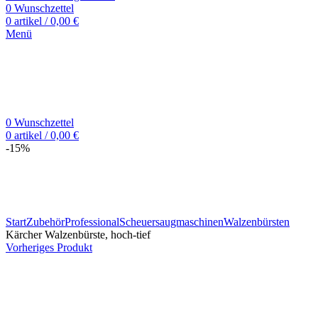
0
Wunschzettel
0
artikel
/
0,00
€
Menü
0
Wunschzettel
0
artikel
/
0,00
€
-15%
Zum Vergrößern klicken
Start
Zubehör
Professional
Scheuersaugmaschinen
Walzenbürsten
Kärcher Walzenbürste, hoch-tief
Vorheriges Produkt