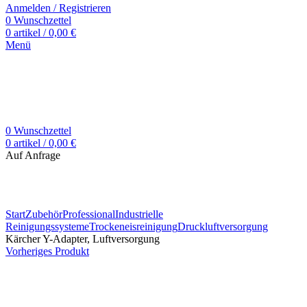
Anmelden / Registrieren
0
Wunschzettel
0
artikel
/
0,00
€
Menü
0
Wunschzettel
0
artikel
/
0,00
€
Auf Anfrage
Zum Vergrößern klicken
Start
Zubehör
Professional
Industrielle
Reinigungssysteme
Trockeneisreinigung
Druckluftversorgung
Kärcher Y-Adapter, Luftversorgung
Vorheriges Produkt