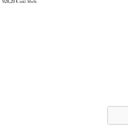
928,20
€
inkl. MwSt.