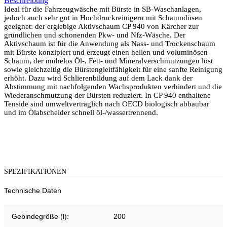
Beschreibung
Ideal für die Fahrzeugwäsche mit Bürste in SB-Waschanlagen,
jedoch auch sehr gut in Hochdruckreinigern mit Schaumdüsen
geeignet: der ergiebige Aktivschaum CP 940 von Kärcher zur
gründlichen und schonenden Pkw- und Nfz-Wäsche. Der
Aktivschaum ist für die Anwendung als Nass- und Trockenschaum
mit Bürste konzipiert und erzeugt einen hellen und voluminösen
Schaum, der mühelos Öl-, Fett- und Mineralverschmutzungen löst
sowie gleichzeitig die Bürstengleitfähigkeit für eine sanfte Reinigung
erhöht. Dazu wird Schlierenbildung auf dem Lack dank der
Abstimmung mit nachfolgenden Wachsprodukten verhindert und die
Wiederanschmutzung der Bürsten reduziert. In CP 940 enthaltene
Tenside sind umweltverträglich nach OECD biologisch abbaubar
und im Ölabscheider schnell öl-/wassertrennend.
SPEZIFIKATIONEN
Technische Daten
Gebindegröße (l):
200