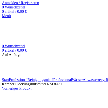
Anmelden / Registrieren
0
Wunschzettel
0
artikel
/
0,00
€
Menü
0
Wunschzettel
0
artikel
/
0,00
€
Auf Anfrage
Zum Vergrößern klicken
Start
Professional
Reinigungsmittel
Professional
Wasser
Abwasserrecycl
Kärcher Flockungshilfsmittel RM 847 1 l
Vorheriges Produkt