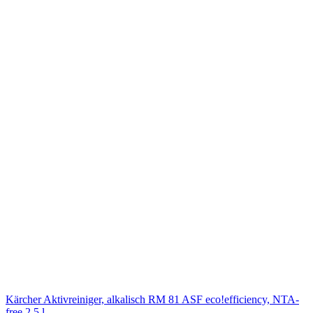
Kärcher Aktivreiniger, alkalisch RM 81 ASF eco!efficiency, NTA-
free 2,5 l