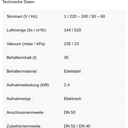
Technische Daten
Stromart (V / Hz):
1 / 220 – 240 / 50 – 60
Luftmenge (l/s / m³/h):
144 / 520
Vakuum (mbar / kPa):
235 / 23
Behälterinhalt (l):
35
Behältermaterial :
Edelstahl
Aufnahmeleistung (kW):
2.4
Aufnahmetyp :
Elektrisch
Anschlussnennweite :
DN 50
Zubehörnennweite :
DN 50 / DN 40