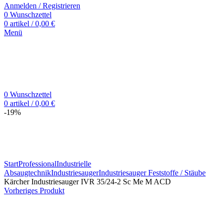
Anmelden / Registrieren
0
Wunschzettel
0
artikel
/
0,00
€
Menü
0
Wunschzettel
0
artikel
/
0,00
€
-19%
Zum Vergrößern klicken
Start
Professional
Industrielle
Absaugtechnik
Industriesauger
Industriesauger Feststoffe / Stäube
Kärcher Industriesauger IVR 35/24-2 Sc Me M ACD
Vorheriges Produkt