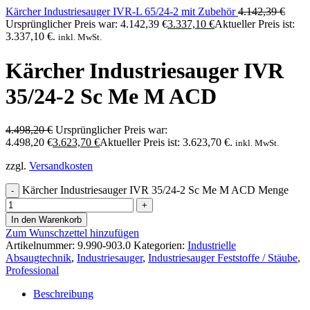
Kärcher Industriesauger IVR-L 65/24-2 mit Zubehör
4.142,39
€
Ursprünglicher Preis war: 4.142,39 €
3.337,10
€
Aktueller Preis ist:
3.337,10 €.
inkl. MwSt.
Kärcher Industriesauger IVR
35/24-2 Sc Me M ACD
4.498,20
€
Ursprünglicher Preis war:
4.498,20 €
3.623,70
€
Aktueller Preis ist: 3.623,70 €.
inkl. MwSt.
zzgl.
Versandkosten
Kärcher Industriesauger IVR 35/24-2 Sc Me M ACD Menge
In den Warenkorb
Zum Wunschzettel hinzufügen
Artikelnummer:
9.990-903.0
Kategorien:
Industrielle
Absaugtechnik
,
Industriesauger
,
Industriesauger Feststoffe / Stäube
,
Professional
Beschreibung