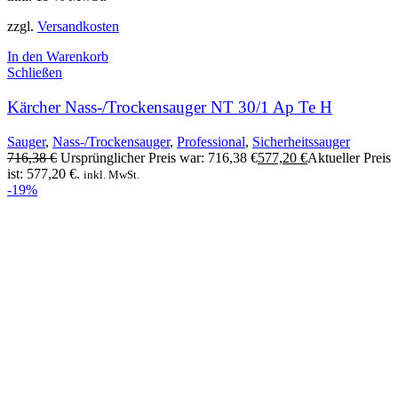
zzgl.
Versandkosten
In den Warenkorb
Schließen
Kärcher Nass-/Trockensauger NT 30/1 Ap Te H
Sauger
,
Nass-/Trockensauger
,
Professional
,
Sicherheitssauger
716,38
€
Ursprünglicher Preis war: 716,38 €
577,20
€
Aktueller Preis
ist: 577,20 €.
inkl. MwSt.
-19%