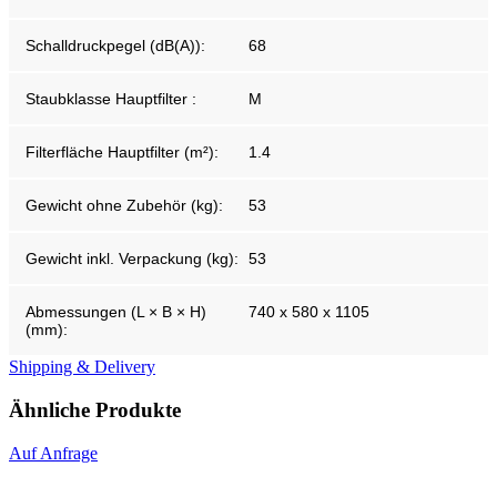
Schalldruckpegel (dB(A)):
68
Staubklasse Hauptfilter :
M
Filterfläche Hauptfilter (m²):
1.4
Gewicht ohne Zubehör (kg):
53
Gewicht inkl. Verpackung (kg):
53
Abmessungen (L × B × H)
740 x 580 x 1105
(mm):
Shipping & Delivery
Ähnliche Produkte
Auf Anfrage