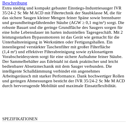
Beschreibung
Extra niedrig und kompakt gebauter Einstiegs-Industriesauger IVR
35/24-2 Sc Me M ACD mit Filtertechnik der Staubklasse M, die für
das sichere Saugen kleiner Mengen feiner Späne sowie brennbarer
und gesundheitsgefährdender Stäube (AGW ≥ 0,1 mg/m³) sorgt. Die
robuste Bauart und die geringe Grundfläche des Saugers sorgen für
eine hohe Lebensdauer im harten industriellen Tagesgeschäft. Mit 2
leistungsstarken Bypassmotoren ist das Gerät wie gemacht für die
Unterhaltsreinigung in Werkstätten oder Fertigungshallen. Ein
innenliegend verstärkter Taschenfilter mit großer Filterfläche
(1,4 m²) und effektiver Filterabreinigung sowie zyklonartigem
Vorabscheidesystem sorgt für eine sichere Aufnahme feiner Stäube.
Der Sammelbehälter aus Edelstahl ist dank praktischer und leicht
bedienbarer Absetzmechanik mit dem Sauger verbunden. Die
intelligente Schalldämmung verbindet ein angenehmes
Arbeitsgeräusch mit starker Performance. Dank hochwertiger Rollen
und geringen Abmessungen besticht der IVR 35/24-2 Sc Me M ACD
durch hervorragende Mobilität und maximale Einsatzflexibilität.
SPEZIFIKATIONEN