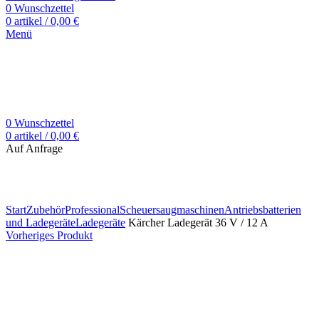
0
Wunschzettel
0
artikel
/
0,00
€
Menü
0
Wunschzettel
0
artikel
/
0,00
€
Auf Anfrage
Zum Vergrößern klicken
Start
Zubehör
Professional
Scheuersaugmaschinen
Antriebsbatterien
und Ladegeräte
Ladegeräte
Kärcher Ladegerät 36 V / 12 A
Vorheriges Produkt