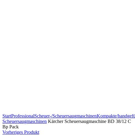
Zum Vergrößern klicken
Start
Professional
Scheuer-/Scheuersaugmaschinen
Kompakte/handgefü
Scheuersaugmaschinen
Kärcher Scheuersaugmaschine BD 38/12 C
Bp Pack
Vorheriges Produkt