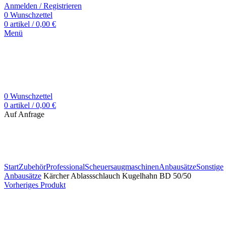
Anmelden / Registrieren
0
Wunschzettel
0
artikel
/
0,00
€
Menü
0
Wunschzettel
0
artikel
/
0,00
€
Auf Anfrage
Zum Vergrößern klicken
Start
Zubehör
Professional
Scheuersaugmaschinen
Anbausätze
Sonstige
Anbausätze
Kärcher Ablassschlauch Kugelhahn BD 50/50
Vorheriges Produkt