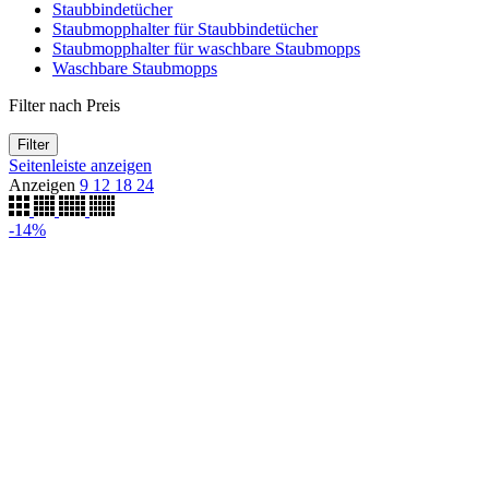
Staubbindetücher
Staubmopphalter für Staubbindetücher
Staubmopphalter für waschbare Staubmopps
Waschbare Staubmopps
Filter nach Preis
Filter
Seitenleiste anzeigen
Anzeigen
9
12
18
24
-14%