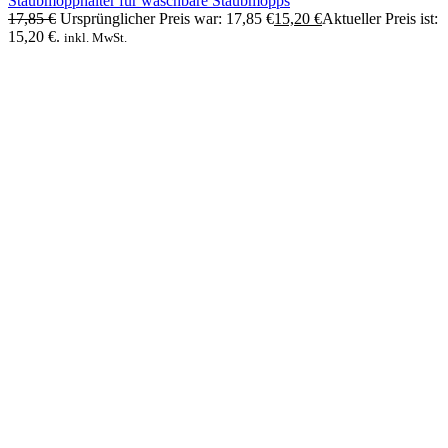
Staubmopphalter für waschbare Staubmopps
17,85
€
Ursprünglicher Preis war: 17,85 €
15,20
€
Aktueller Preis ist:
15,20 €.
inkl. MwSt.