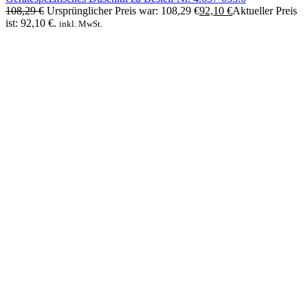
108,29
€
Ursprünglicher Preis war: 108,29 €
92,10
€
Aktueller Preis
ist: 92,10 €.
inkl. MwSt.