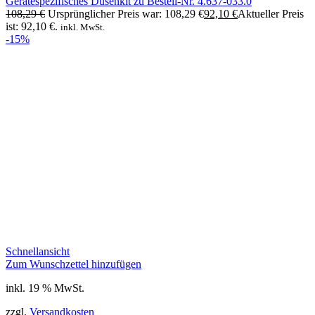
Gerätespezifisches Düsenkit zu Bestell-Nr. 4.637-033.0
108,29
€
Ursprünglicher Preis war: 108,29 €
92,10
€
Aktueller Preis
ist: 92,10 €.
inkl. MwSt.
-15%
Schnellansicht
Zum Wunschzettel hinzufügen
inkl. 19 % MwSt.
zzgl.
Versandkosten